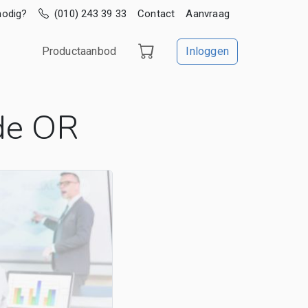
nodig?
(010) 243 39 33
Contact
Aanvraag
Productaanbod
Inloggen
de OR