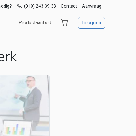
nodig?
(010) 243 39 33
Contact
Aanvraag
Productaanbod
Inloggen
erk